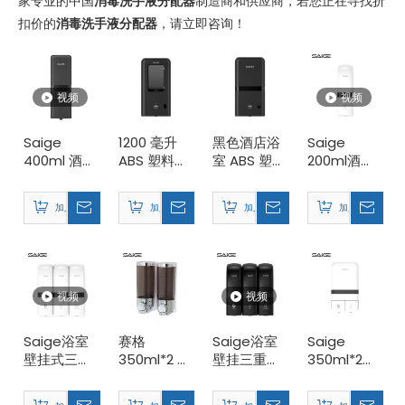
家专业的中国
消毒洗手液分配器
制造商和供应商，若您正在寻找折
扣价的
消毒洗手液分配器
，请立即咨询！
视频
视频
2026 年商业洗手间趋势 可持续发展
Saige
1200 毫升
黑色酒店浴
Saige
2026 年商业卫生间趋势以生态效率为中心，推动全球对可持续卫生间解
400ml 酒店
ABS 塑料浴
室 ABS 塑料
200ml酒店
ABS 塑料壁
室自动皂液
壁挂式皂液
浴室壁挂手
挂式手动洗
器用于洗手
器带传感器
动洗手器分
加入询价篮
加入询价篮
加入询价篮
加入询价篮
手液分配器
液
配器
视频
视频
Saige浴室
赛格
Saige浴室
Saige
壁挂式三个
350ml*2 浴
壁挂三重手
350ml*2浴
赛格将参加2026年阿姆斯特丹Interclean展会
手动洗手器
室壁挂式塑
动肥皂分配
室手动洗手
我们很高兴地通知您，我们将参加 2026 年 4 月 14 日至 17 日举行的 In
分配器
料洗手液分
器
式分配器