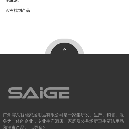
皂液器
。
没有找到产品
2026 年商业洗手间趋势 可持续发展
2026 年商业卫生间趋势以生态效率为中心，推动全球对可持续卫生间解
赛格将参加2026年阿姆斯特丹Interclean展会
广州赛戈智能家居用品有限公司是一家集研发、生产、销售、服
务为一体的企业，专业生产酒店、家庭及公共场所卫生清洁用品
我们很高兴地通知您，我们将参加 2026 年 4 月 14 日至 17 日举行的 In
和消毒产品。……
更多>