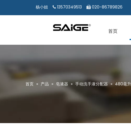
13570349513
020-86789826
杨小姐


首页
首页
»
产品
»
皂液器
»
手动洗手液分配器
»
480毫