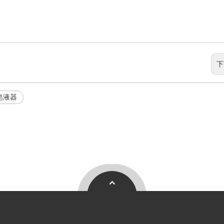
下
皂液器