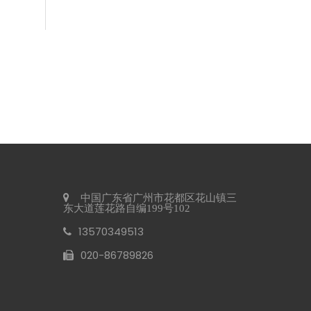
2026 年商业洗手间趋势 可持续发展
2026 年商业卫生间趋势以生态效率为中心，推动全球对可持
赛格将参加2026年阿姆斯特丹Interclean展会
我们很高兴地通知您，我们将参加 2026 年 4 月 14 日至 17 
中国广东省广州市花都区花山镇三
东大道莲花路自编199号102
13570349513
020-86789826​​​​​​​