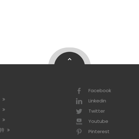
Facebook
绍
Linkedin
术
Twitter
示
Youtube
支持
Pinterest