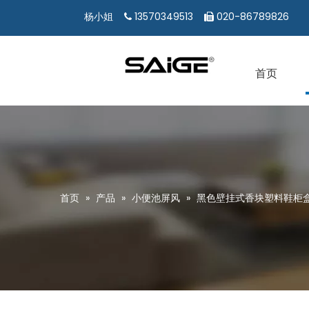
13570349513
020-86789826
杨小姐


首页
首页
»
产品
»
小便池屏风
»
黑色壁挂式香块塑料鞋柜