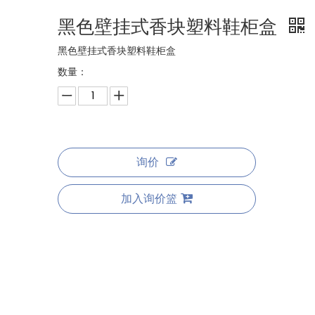
黑色壁挂式香块塑料鞋柜盒
黑色壁挂式香块塑料鞋柜盒
数量：
询价
加入询价篮