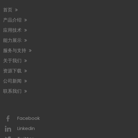
首页
产品介绍
应用技术
赛格将参加2026年阿姆斯特丹Interclean展会
能力展示
我们很高兴地通知您，我们将参加 2026 年 4 月 14 日至 17 日举行的 In
服务与支持
关于我们
赛格参加第30届广州酒店设备及用品展览会
资源下载
我司参加第29届广州酒店设备及用品展览会（12月16日至18日）我司
公司新闻
联系我们
2026 年商业洗手间趋势 可持续发展
2026 年商业卫生间趋势以生态效率为中心，推动全球对可持续卫生间解
Facebook
赛格将参加2026年阿姆斯特丹Interclean展会
Linkedin
我们很高兴地通知您，我们将参加 2026 年 4 月 14 日至 17 日举行的 In