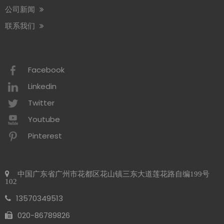
我司参加第29届广州酒店设备及用品展览会（12月16日至18日）我司
公司新闻
联系我们
2026 年商业洗手间趋势 可持续发展
2026 年商业卫生间趋势以生态效率为中心，推动全球对可持续卫生间解
Facebook
赛格将参加2026年阿姆斯特丹Interclean展会
Linkedin
我们很高兴地通知您，我们将参加 2026 年 4 月 14 日至 17 日举行的 In
Twitter
Youtube
Pinterest
中国广东省广州市花都区花山镇三东大道莲花路自编199号
102
13570349513
020-86789826​​​​​​​