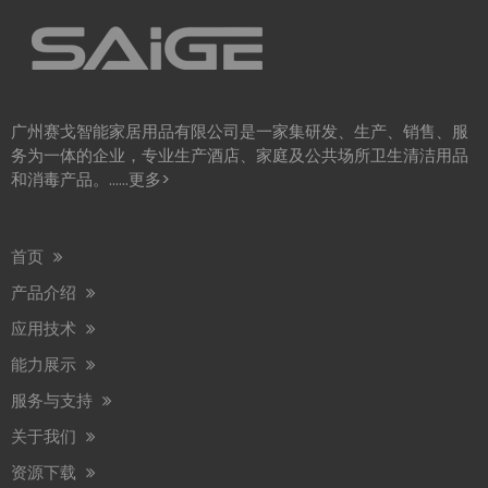
2026 年商业洗手间趋势 可持续发展
2026 年商业卫生间趋势以生态效率为中心，推动全球对可持续卫生间解
广州赛戈智能家居用品有限公司是一家集研发、生产、销售、服
务为一体的企业，专业生产酒店、家庭及公共场所卫生清洁用品
和消毒产品。……
更多>
首页
产品介绍
应用技术
能力展示
赛格将参加2026年阿姆斯特丹Interclean展会
我们很高兴地通知您，我们将参加 2026 年 4 月 14 日至 17 日举行的 In
服务与支持
关于我们
赛格参加第30届广州酒店设备及用品展览会
资源下载