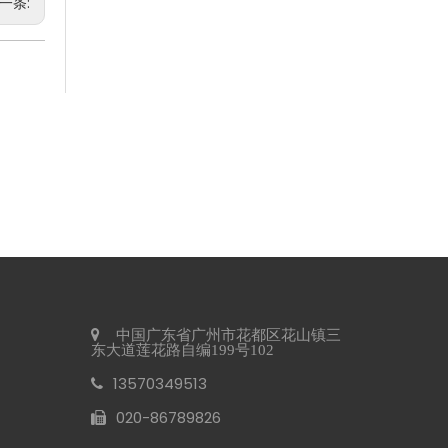
一条:
2026 年商业洗手间趋势 可持续发展
2026 年商业卫生间趋势以生态效率为中心，推动全球对可持
赛格将参加2026年阿姆斯特丹Interclean展会
我们很高兴地通知您，我们将参加 2026 年 4 月 14 日至 17 
中国广东省广州市花都区花山镇三
东大道莲花路自编199号102
13570349513
020-86789826​​​​​​​