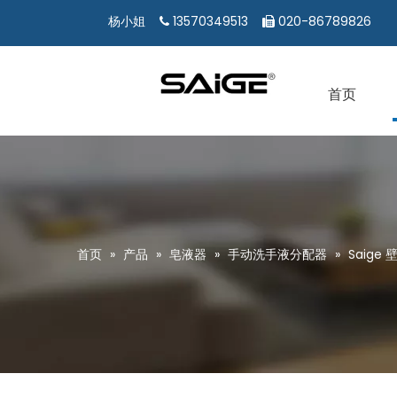
13570349513
020-86789826
杨小姐


首页
首页
»
产品
»
皂液器
»
手动洗手液分配器
»
Saig