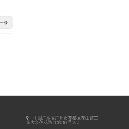
2026 年商业洗手间趋势 可持续发展
2026 年商业卫生间趋势以生态效率为中心，推动全球对可持
一条:
赛格将参加2026年阿姆斯特丹Interclean展会
我们很高兴地通知您，我们将参加 2026 年 4 月 14 日至 17 
中国广东省广州市花都区花山镇三
东大道莲花路自编199号102