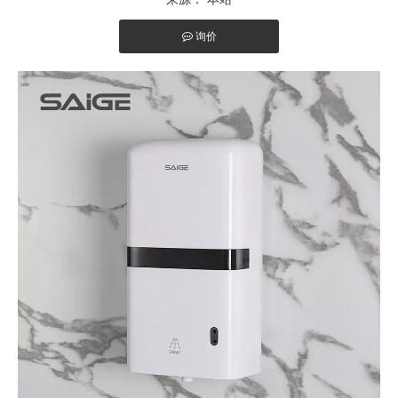
询价
["facebook","twitter","line","wechat","linkedin","pinterest","wha